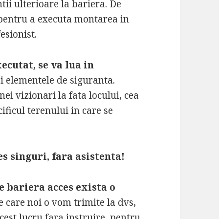
tii ulterioare la bariera. De
 pentru a executa montarea in
esionist.
ecutat, se va lua in
si elementele de siguranta.
nei vizionari la fata locului, cea
cificul terenului in care se
s singuri, fara asistenta!
 bariera acces exista o
 care noi o vom trimite la dvs,
cest lucru fara instruire, pentru