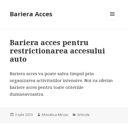
Bariera Acces
MENIU
ȘI
PIESE
Bariera acces pentru
restrictionarea accesului
auto
Bariera acces va poate salva timpul prin
organizarea activitatilor intensive. Noi va oferim
bariere acces pentru toate criteriile
dumneavoastra.
Publicat
3 iulie 2015
Autor
Monalisa Mirzac
Categorii
Articole
în