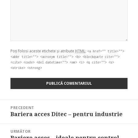
Poți folosi aceste etichete și atribute
HTML
:
<a href="" title="">
<abbr title=""> <acronym title=""> <b> <blockquote cite="">
<cite> <code> <del datetime=""> <em> <i> <q cite=""> <s>
<strike> <strong>
Navigare
PRECEDENT
în
Bariera acces Ditec – pentru industrie
Articolul
articole
anterior:
URMĂTOR
Bariere acces – ideale pentru control
Articolul